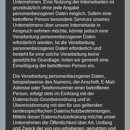
Unternehmen. Eine Nutzung der Internetseiten ist
sowie eines unserer Unternehmensziele: Ihre

grundsätzlich ohne jede Angabe
absolute Zufriedenheit
personenbezogener Daten möglich. Sofern eine
betroffene Person besondere Services unseres
Unternehmens über unsere Internetseite in
Anspruch nehmen möchte, könnte jedoch eine
Verarbeitung personenbezogener Daten
erforderlich werden. Ist die Verarbeitung
personenbezogener Daten erforderlich und
besteht für eine solche Verarbeitung keine
gesetzliche Grundlage, holen wir generell eine
Einwilligung der betroffenen Person ein.
Die Verarbeitung personenbezogener Daten,
beispielsweise des Namens, der Anschrift, E-Mail-
Adresse oder Telefonnummer einer betroffenen
Wir bieten für Flachdachsanierungen und
Person, erfolgt stets im Einklang mit der
Datenschutz-Grundverordnung und in
Neueindeckungen komplette Lösungen und
Übereinstimmung mit den für uns geltenden
Konzepte an.
landesspezifischen Datenschutzbestimmungen.
Verschaffen Sie sich einen kleinen Überblick über
Mittels dieser Datenschutzerklärung möchte unser
unser umfangreiches
LEISTUNGSSPEKTRUM ->.
Unternehmen die Öffentlichkeit über Art, Umfang
und Zweck der von uns erhobenen, genutzten und