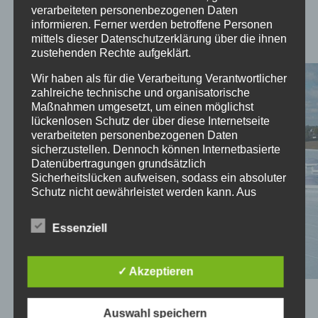
verarbeiteten personenbezogenen Daten
informieren. Ferner werden betroffene Personen
mittels dieser Datenschutzerklärung über die ihnen
Unsere Referenzen:
zustehenden Rechte aufgeklärt.
Wir haben als für die Verarbeitung Verantwortlicher
zahlreiche technische und organisatorische
Maßnahmen umgesetzt, um einen möglichst
lückenlosen Schutz der über diese Internetseite
verarbeiteten personenbezogenen Daten
sicherzustellen. Dennoch können Internetbasierte
Datenübertragungen grundsätzlich
Sicherheitslücken aufweisen, sodass ein absoluter
Schutz nicht gewährleistet werden kann. Aus
Kukko Werkzeugfabrik, Hilden -
Spicer Gelenkwellenbau, Essen -
diesem Grund steht es jeder betroffenen Person
CNC-TECHNIK, Eppingen - Flachdachsanierung
MM GRAPHIA, Bielefeld - Flachdachsanierung
MÖBEL BOLTE, Vellmar - Flachdachsanierung
DAHLHOFF, Cuxhaven - Flachdachsanierung
SHIMADZU, Duisburg - Flachdachsanierung
RSH RADIO, Kiel - Flachdachsanierung mit
NOLTE, Spenge - Flachdachsanierung mit
FKT in Triptis - Flachdachsanierung mit
Flachdachsanierung mit
Flachdachsanierung mit
frei, personenbezogene Daten auch auf
Essenziell
mit Kunststoffdichtungsbahn
mit Kunststoffdichtungsbahn
mit Kunststoffdichtungsbahn
mit Kunststoffdichtungsbahn
mit Kunststoffdichtungsbahn
Kunststoffdichtungsbahn
Kunststoffdichtungsbahn
Kunststoffdichtungsbahn
Kunststoffdichtungsbahn
Kunststoffdichtungsbahn
alternativen Wegen, beispielsweise telefonisch, an
1
2
3
4
5
6
7
8
9
10
uns zu übermitteln.
✓ Akzeptieren
Begriffsbestimmungen
Wir freuen uns sehr, dass Sie unsere Homepage
Auswahl speichern
Die Datenschutzerklärung beruht auf den